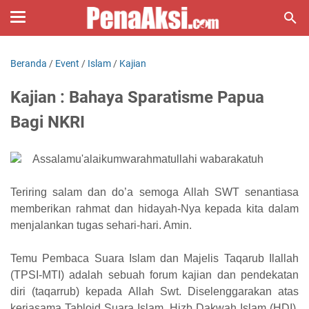
Beranda
/
Event
/
Islam
/
Kajian
Kajian : Bahaya Sparatisme Papua
Bagi NKRI
Assalamu'alaikumwarahmatullahi wabarakatuh
Teriring salam dan do’a semoga Allah SWT senantiasa
memberikan rahmat dan hidayah-Nya kepada kita dalam
menjalankan tugas sehari-hari. Amin.
Temu Pembaca Suara Islam dan Majelis Taqarub Ilallah
(TPSI-MTI) adalah sebuah forum kajian dan pendekatan
diri (taqarrub) kepada Allah Swt. Diselenggarakan atas
kerjasama Tabloid Suara Islam, Hizb Dakwah Islam (HDI),