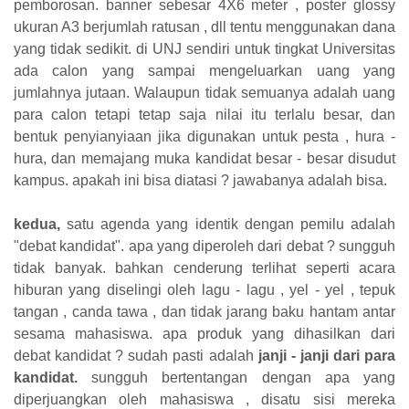
pemborosan. banner sebesar 4X6 meter , poster glossy
ukuran A3 berjumlah ratusan , dll tentu menggunakan dana
yang tidak sedikit. di UNJ sendiri untuk tingkat Universitas
ada calon yang sampai mengeluarkan uang yang
jumlahnya jutaan. Walaupun tidak semuanya adalah uang
para calon tetapi tetap saja nilai itu terlalu besar, dan
bentuk penyianyiaan jika digunakan untuk pesta , hura -
hura, dan memajang muka kandidat besar - besar disudut
kampus. apakah ini bisa diatasi ? jawabanya adalah bisa.
kedua,
satu agenda yang identik dengan pemilu adalah
"debat kandidat". apa yang diperoleh dari debat ? sungguh
tidak banyak. bahkan cenderung terlihat seperti acara
hiburan yang diselingi oleh lagu - lagu , yel - yel , tepuk
tangan , canda tawa , dan tidak jarang baku hantam antar
sesama mahasiswa. apa produk yang dihasilkan dari
debat kandidat ? sudah pasti adalah
janji - janji dari para
kandidat.
sungguh bertentangan dengan apa yang
diperjuangkan oleh mahasiswa , disatu sisi mereka