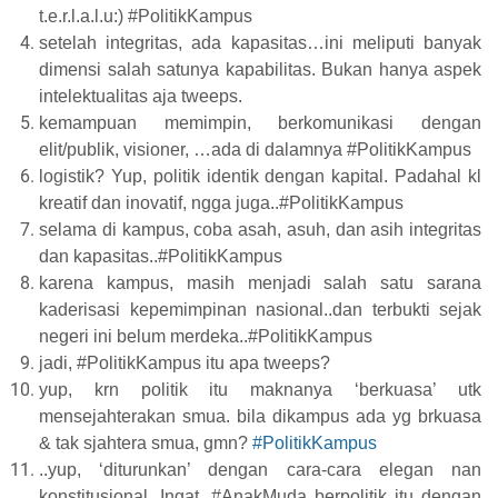
t.e.r.l.a.l.u:) #PolitikKampus
setelah integritas, ada kapasitas…ini meliputi banyak
dimensi salah satunya kapabilitas. Bukan hanya aspek
intelektualitas aja tweeps.
kemampuan memimpin, berkomunikasi dengan
elit/publik, visioner, …ada di dalamnya #PolitikKampus
logistik? Yup, politik identik dengan kapital. Padahal kl
kreatif dan inovatif, ngga juga..#PolitikKampus
selama di kampus, coba asah, asuh, dan asih integritas
dan kapasitas..#PolitikKampus
karena kampus, masih menjadi salah satu sarana
kaderisasi kepemimpinan nasional..dan terbukti sejak
negeri ini belum merdeka..#PolitikKampus
jadi, #PolitikKampus itu apa tweeps?
yup, krn politik itu maknanya ‘berkuasa’ utk
mensejahterakan smua. bila dikampus ada yg brkuasa
& tak sjahtera smua, gmn?
#PolitikKampus
..yup, ‘diturunkan’ dengan cara-cara elegan nan
konstitusional. Ingat, #AnakMuda berpolitik itu dengan