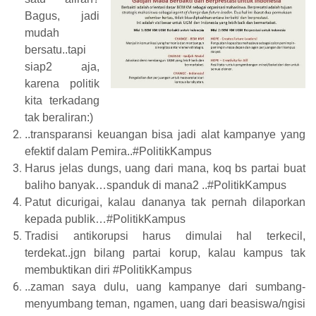
Bagus, jadi
mudah
bersatu..tapi
siap2 aja,
karena politik
kita terkadang
tak beraliran:)
..transparansi keuangan bisa jadi alat kampanye yang
efektif dalam Pemira..#PolitikKampus
Harus jelas dungs, uang dari mana, koq bs partai buat
baliho banyak…spanduk di mana2 ..#PolitikKampus
Patut dicurigai, kalau dananya tak pernah dilaporkan
kepada publik…#PolitikKampus
Tradisi antikorupsi harus dimulai hal terkecil,
terdekat..jgn bilang partai korup, kalau kampus tak
membuktikan diri #PolitikKampus
..zaman saya dulu, uang kampanye dari sumbang-
menyumbang teman, ngamen, uang dari beasiswa/ngisi