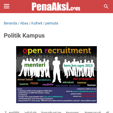
Beranda
/
Abas
/
Kultwit
/
pemuda
Politik Kampus
politik adalah keseharian tweeps. termasuk di