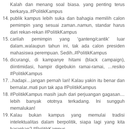
Kalah dan menang soal biasa. yang penting terus
berkarya..#PolitikKampus
publik kampus lebih suka dan bahagia memilih calon
pemimpin yang sesuai zaman..namun, standar harus
dari rekan-rekan #PolitikKampus
carilah pemimpin yang ‘ganteng/cantik’ luar
dalam..walaupun tahun ini, tak ada calon presiden
mahasiswa perempuan. Sedih..#PolitikKampus
dicurangi, di kampanye hitami (black campaign),
diintimidasi, hampir digebukin ramai-ramai, …resiko
#PolitikKampus
..hadapi…jangan pernah lari! Kalau yakin itu benar dan
bernalar..mati pun tak apa #PolitikKampus
#PolitikKampus masih jauh dari perjuangan gagasan…
lebih banyak ototnya terkadang. Ini sungguh
memalukan!
Kalau bukan kampus yang memulai tradisi
intelektualitas dalam berpolitik, siapa lagi yang kita
harapkan? #PolitikKampus