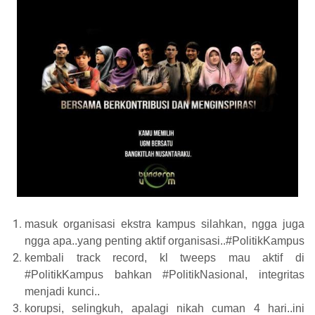
masuk organisasi ekstra kampus silahkan, ngga juga
ngga apa..yang penting aktif organisasi..#PolitikKampus
kembali track record, kl tweeps mau aktif di
#PolitikKampus bahkan #PolitikNasional, integritas
menjadi kunci..
korupsi, selingkuh, apalagi nikah cuman 4 hari..ini