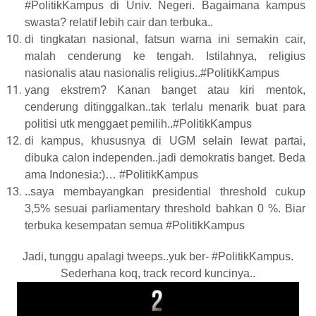
#PolitikKampus di Univ. Negeri. Bagaimana kampus
swasta? relatif lebih cair dan terbuka..
di tingkatan nasional, fatsun warna ini semakin cair,
malah cenderung ke tengah. Istilahnya, religius
nasionalis atau nasionalis religius..#PolitikKampus
yang ekstrem? Kanan banget atau kiri mentok,
cenderung ditinggalkan..tak terlalu menarik buat para
politisi utk menggaet pemilih..#PolitikKampus
di kampus, khususnya di UGM selain lewat partai,
dibuka calon independen..jadi demokratis banget. Beda
ama Indonesia:)… #PolitikKampus
..saya membayangkan presidential threshold cukup
3,5% sesuai parliamentary threshold bahkan 0 %. Biar
terbuka kesempatan semua #PolitikKampus
Jadi, tunggu apalagi tweeps..yuk ber- #PolitikKampus.
Sederhana koq, track record kuncinya..