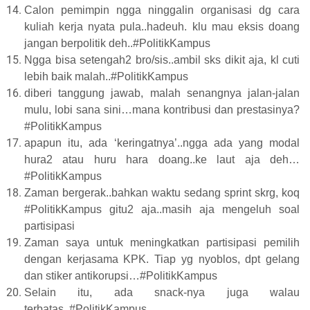
Calon pemimpin ngga ninggalin organisasi dg cara
kuliah kerja nyata pula..hadeuh. klu mau eksis doang
jangan berpolitik deh..#PolitikKampus
Ngga bisa setengah2 bro/sis..ambil sks dikit aja, kl cuti
lebih baik malah..#PolitikKampus
diberi tanggung jawab, malah senangnya jalan-jalan
mulu, lobi sana sini…mana kontribusi dan prestasinya?
#PolitikKampus
apapun itu, ada ‘keringatnya’..ngga ada yang modal
hura2 atau huru hara doang..ke laut aja deh…
#PolitikKampus
Zaman bergerak..bahkan waktu sedang sprint skrg, koq
#PolitikKampus gitu2 aja..masih aja mengeluh soal
partisipasi
Zaman saya untuk meningkatkan partisipasi pemilih
dengan kerjasama KPK. Tiap yg nyoblos, dpt gelang
dan stiker antikorupsi…#PolitikKampus
Selain itu, ada snack-nya juga walau
terbatas..#PolitikKampus