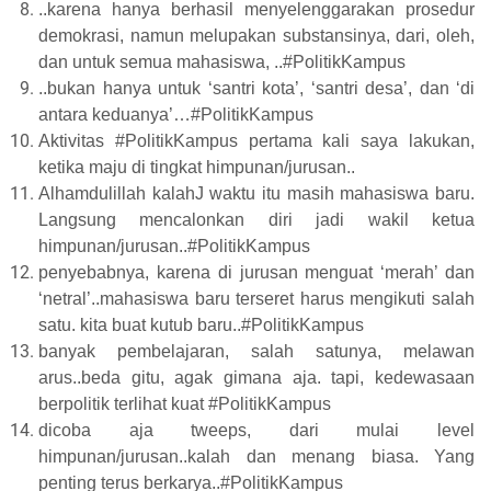
..karena hanya berhasil menyelenggarakan prosedur
demokrasi, namun melupakan substansinya, dari, oleh,
dan untuk semua mahasiswa, ..#PolitikKampus
..bukan hanya untuk ‘santri kota’, ‘santri desa’, dan ‘di
antara keduanya’…#PolitikKampus
Aktivitas #PolitikKampus pertama kali saya lakukan,
ketika maju di tingkat himpunan/jurusan..
Alhamdulillah kalahJ waktu itu masih mahasiswa baru.
Langsung mencalonkan diri jadi wakil ketua
himpunan/jurusan..#PolitikKampus
penyebabnya, karena di jurusan menguat ‘merah’ dan
‘netral’..mahasiswa baru terseret harus mengikuti salah
satu. kita buat kutub baru..#PolitikKampus
banyak pembelajaran, salah satunya, melawan
arus..beda gitu, agak gimana aja. tapi, kedewasaan
berpolitik terlihat kuat #PolitikKampus
dicoba aja tweeps, dari mulai level
himpunan/jurusan..kalah dan menang biasa. Yang
penting terus berkarya..#PolitikKampus