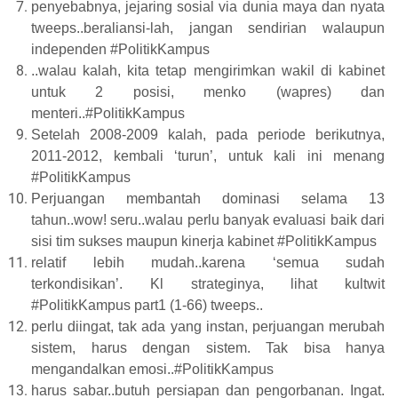
penyebabnya, jejaring sosial via dunia maya dan nyata
tweeps..beraliansi-lah, jangan sendirian walaupun
independen #PolitikKampus
..walau kalah, kita tetap mengirimkan wakil di kabinet
untuk 2 posisi, menko (wapres) dan
menteri..#PolitikKampus
Setelah 2008-2009 kalah, pada periode berikutnya,
2011-2012, kembali ‘turun’, untuk kali ini menang
#PolitikKampus
Perjuangan membantah dominasi selama 13
tahun..wow! seru..walau perlu banyak evaluasi baik dari
sisi tim sukses maupun kinerja kabinet #PolitikKampus
relatif lebih mudah..karena ‘semua sudah
terkondisikan’. Kl strateginya, lihat kultwit
#PolitikKampus part1 (1-66) tweeps..
perlu diingat, tak ada yang instan, perjuangan merubah
sistem, harus dengan sistem. Tak bisa hanya
mengandalkan emosi..#PolitikKampus
harus sabar..butuh persiapan dan pengorbanan. Ingat.