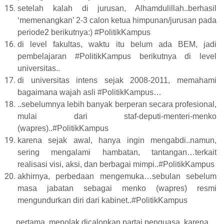
setelah kalah di jurusan, Alhamdulillah..berhasil
‘memenangkan’ 2-3 calon ketua himpunan/jurusan pada
periode2 berikutnya:) #PolitikKampus
di level fakultas, waktu itu belum ada BEM, jadi
pembelajaran #PolitikKampus berikutnya di level
universitas..
di universitas intens sejak 2008-2011, memahami
bagaimana wajah asli #PolitikKampus…
..sebelumnya lebih banyak berperan secara profesional,
mulai dari staf-deputi-menteri-menko
(wapres)..#PolitikKampus
karena sejak awal, hanya ingin mengabdi..namun,
sering mengalami hambatan, tantangan…terkait
realisasi visi, aksi, dan berbagai mimpi..#PolitikKampus
akhirnya, perbedaan mengemuka…sebulan sebelum
masa jabatan sebagai menko (wapres) resmi
mengundurkan diri dari kabinet..#PolitikKampus
pertama, menolak dicalonkan partai penguasa, karena