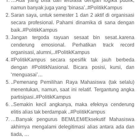
…Ada yang bisa dan terbiasa dengan logika publik,
namun banyak juga yang ‘binasa’..#PolitikKampus
Saran saya, untuk semester 1 dan 2 aktif di organisasi
secara profesional. Pahami dinamika di sana dengan
baik..#PolitikKampus
Jangan tergoda rayuan sesaat bin sesat..karena
cenderung emosional. Perhatikan track record
organisasi, alumni,..#PolitikKampus
#PolitikKampus secara spesifik tak jauh berbeda
dengan #PolitikNasional. Bicara posisi, kursi, dan
‘menguasai’…
..Pemenang Pemilihan Raya Mahasiswa (tak selalu)
menentukan, namun, saat ini relatif. Tergantung angka
partisipasi..#PolitikKampus
..Semakin kecil angkanya, maka efeknya cenderung
elitis alias tak berdampak ..#PolitikKampus
…Banyak pengurus BEM/LEM/Eksekutif Mahasiswa
akhirnya mengalami delegitimasi alias antara ada dan
tiada, …