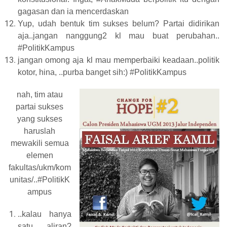
gagasan dan ia mencerdaskan
Yup, udah bentuk tim sukses belum? Partai didirikan
aja..jangan nanggung2 kl mau buat perubahan..
#PolitikKampus
jangan omong aja kl mau memperbaiki keadaan..politik
kotor, hina, ..purba banget sih:) #PolitikKampus
nah, tim atau
partai sukses
yang sukses
haruslah
mewakili semua
elemen
fakultas/ukm/kom
unitas/..#PolitikK
ampus
..kalau hanya
satu aliran?