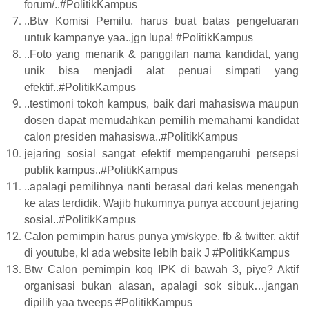
forum/..#PolitikKampus
..Btw Komisi Pemilu, harus buat batas pengeluaran
untuk kampanye yaa..jgn lupa! #PolitikKampus
..Foto yang menarik & panggilan nama kandidat, yang
unik bisa menjadi alat penuai simpati yang
efektif..#PolitikKampus
..testimoni tokoh kampus, baik dari mahasiswa maupun
dosen dapat memudahkan pemilih memahami kandidat
calon presiden mahasiswa..#PolitikKampus
jejaring sosial sangat efektif mempengaruhi persepsi
publik kampus..#PolitikKampus
..apalagi pemilihnya nanti berasal dari kelas menengah
ke atas terdidik. Wajib hukumnya punya account jejaring
sosial..#PolitikKampus
Calon pemimpin harus punya ym/skype, fb & twitter, aktif
di youtube, kl ada website lebih baik J #PolitikKampus
Btw Calon pemimpin koq IPK di bawah 3, piye? Aktif
organisasi bukan alasan, apalagi sok sibuk…jangan
dipilih yaa tweeps #PolitikKampus