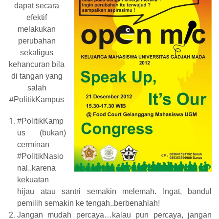
dapat secara
efektif
melakukan
perubahan
sekaligus
kehancuran bila
di tangan yang
salah
#PolitikKampus
#PolitikKamp
us (bukan)
cerminan
#PolitikNasio
nal..karena
kekuatan
hijau atau santri semakin melemah. Ingat, bandul
pemilih semakin ke tengah..berbenahlah!
Jangan mudah percaya…kalau pun percaya, jangan