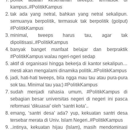
kampus..#PolitikKampus
tak ada yang netral, bahkan yang netral sekalipun.
semuanya berpolitik, termasuk tak berpolitik (golput)
#PolitikKampus
minimal, tweeps harus tau, agar tak
dipolitisasi..#PolitikKampus
banyak banget manfaat belajar dan berpraktik
#PolitikKampus walau ngeri-ngeri sedap
aktif di organisasi hingga bekerja di kantor sekalipun…
mesti akan mengalami dinamika politik..#PolitikKampus
jadi, hati-hati tweeps, bila ngga mau tau atau pura-pura
sok tau. Minimal tau yaa:) #PolitikKampus
sudah menjadi rahasia umum, #PolitikKampus di
sebagian besar universitas negeri di negeri ini pasca
reformasi ‘dikuasai’ oleh ‘santri kota’..
emang, ‘santri desa’ ada? yup, kekuatan santri desa
tersebar merata di Univ. Islam Negeri..#PolitikKampus
..intinya, kekuatan hijau (Islam), masih mendominasi