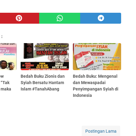
 :
ow
Bedah Buku Zionis dan
Bedah Buku: Mengenal
 “Tak
Syiah Bersatu Hantam
dan Mewaspadai
, maka
Islam #TanahAbang
Penyimpangan Syiah di
Indonesia
Postingan Lama