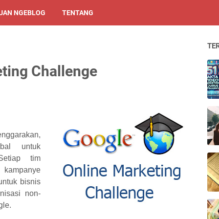
UAN NGEBLOG
TENTANG
TE
ting Challenge
nggarakan,
obal untuk
etiap tim
 kampanye
ntuk bisnis
nisasi non-
gle.