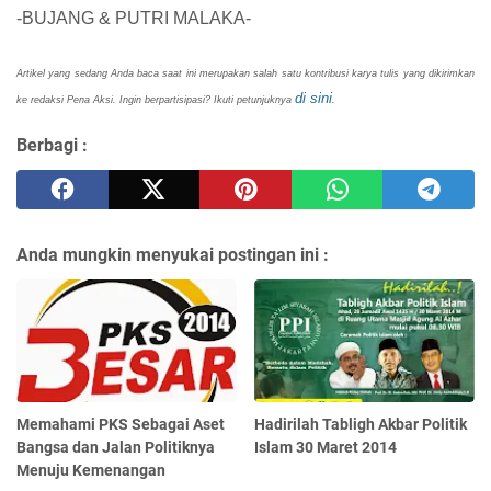
-BUJANG & PUTRI MALAKA-
Artikel yang sedang Anda baca saat ini merupakan salah satu kontribusi karya tulis yang dikirimkan
di sini
ke redaksi Pena Aksi. Ingin berpartisipasi? Ikuti petunjuknya
.
Berbagi :
Anda mungkin menyukai postingan ini :
Memahami PKS Sebagai Aset
Hadirilah Tabligh Akbar Politik
Bangsa dan Jalan Politiknya
Islam 30 Maret 2014
Menuju Kemenangan