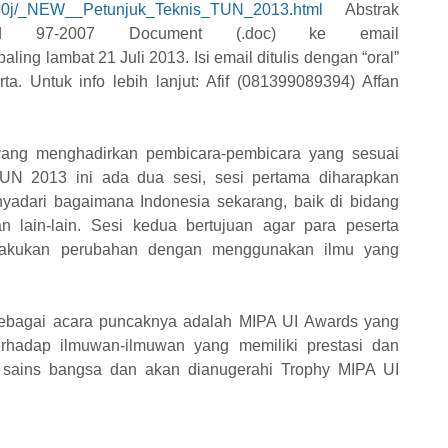
dS0j/_NEW__Petunjuk_Teknis_TUN_2013.html
Abstrak
rd 97-2007 Document (.doc) ke email
ing lambat 21 Juli 2013. Isi email ditulis dengan “oral”
rta. Untuk info lebih lanjut: Afif (081399089394) Affan
 yang menghadirkan pembicara-pembicara yang sesuai
UN 2013 ini ada dua sesi, sesi pertama diharapkan
adari bagaimana Indonesia sekarang, baik di bidang
an lain-lain. Sesi kedua bertujuan agar para peserta
melakukan perubahan dengan menggunakan ilmu yang
sebagai acara puncaknya adalah MIPA UI Awards yang
erhadap ilmuwan-ilmuwan yang memiliki prestasi dan
n sains bangsa dan akan dianugerahi Trophy MIPA UI