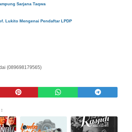
Kampung Sarjana Taqwa
of. Lukito Mengenai Pendaftar LPDP
dai (089698179565)
 :