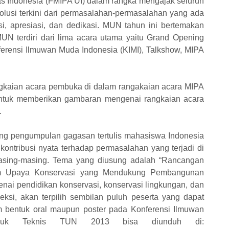
as Indonesia (FMIPA UI) dalam rangka mengajak seluruh
olusi terkini dari permasalahan-permasalahan yang ada
i, apresiasi, dan dedikasi. MUN tahun ini bertemakan
erdiri dari lima acara utama yaitu Grand Opening
ferensi Ilmuwan Muda Indonesia (KIMI), Talkshow, MIPA
gkaian acara pembuka di dalam rangakaian acara MIPA
untuk memberikan gambaran mengenai rangkaian acara
.
ang pengumpulan gagasan tertulis mahasiswa Indonesia
kontribusi nyata terhadap permasalahan yang terjadi di
masing-masing. Tema yang diusung adalah “Rancangan
am Upaya Konservasi yang Mendukung Pembangunan
nai pendidikan konservasi, konservasi lingkungan, dan
leksi, akan terpilih sembilan puluh peserta yang dapat
 bentuk oral maupun poster pada Konferensi Ilmuwan
njuk Teknis TUN 2013 bisa diunduh di: