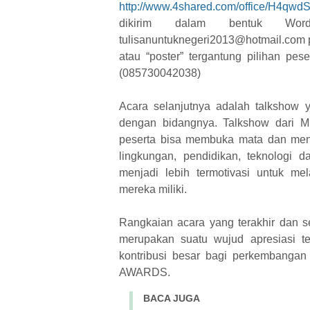
http://www.4shared.com/office/H4qw
dikirim dalam bentuk Wo
tulisanuntuknegeri2013@hotmail.com pal
atau “poster” tergantung pilihan pese
(085730042038)
Acara selanjutnya adalah talkshow
dengan bidangnya. Talkshow dari M
peserta bisa membuka mata dan meny
lingkungan, pendidikan, teknologi d
menjadi lebih termotivasi untuk 
mereka miliki.
Rangkaian acara yang terakhir dan 
merupakan suatu wujud apresiasi t
kontribusi besar bagi perkembanga
AWARDS.
BACA JUGA