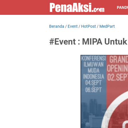
PAND
Beranda
/
Event
/
HotPost
/
MedPart
#Event : MIPA Untuk