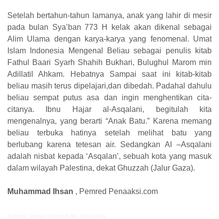
Setelah bertahun-tahun lamanya, anak yang lahir di mesir
pada bulan Sya’ban 773 H kelak akan dikenal sebagai
Alim Ulama dengan karya-karya yang fenomenal. Umat
Islam Indonesia Mengenal Beliau sebagai penulis kitab
Fathul Baari Syarh Shahih Bukhari, Bulughul Marom min
Adillatil Ahkam. Hebatnya Sampai saat ini kitab-kitab
beliau masih terus dipelajari,dan dibedah. Padahal dahulu
beliau sempat putus asa dan ingin menghentikan cita-
citanya. Ibnu Hajar al-Asqalani, begitulah kita
mengenalnya, yang berarti “Anak Batu.” Karena memang
beliau terbuka hatinya setelah melihat batu yang
berlubang karena tetesan air. Sedangkan Al –Asqalani
adalah nisbat kepada ‘Asqalan’, sebuah kota yang masuk
dalam wilayah Palestina, dekat Ghuzzah (Jalur Gaza).
Muhammad Ihsan
, Pemred Penaaksi.com
Refrensi : Islamic Golden Rules, Prof Laode