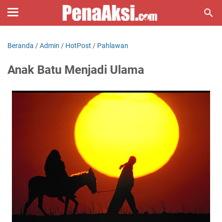
Beranda
/
Admin
/
HotPost
/
Pahlawan
Anak Batu Menjadi Ulama