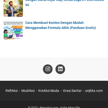
Ini
Cara Membuat Konten Dengan Mudah
Menggunakan Formula AIDA (Panduan Gratis)
ReflAksi
MudAksi
KreAksi Muda
Orasi Santai
unjkita.com
© 2023 -
Penaaksi.com - Kritis tetap Etis