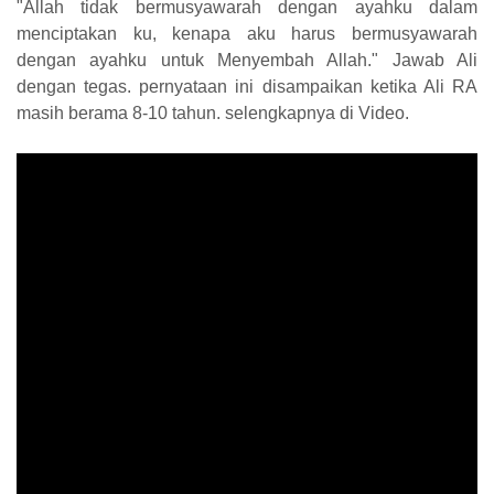
"Allah tidak bermusyawarah dengan ayahku dalam
menciptakan ku, kenapa aku harus bermusyawarah
dengan ayahku untuk Menyembah Allah." Jawab Ali
dengan tegas. pernyataan ini disampaikan ketika Ali RA
masih berama 8-10 tahun. selengkapnya di Video.