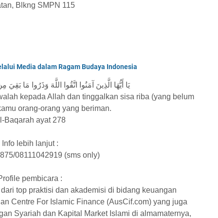
atan, Blkng SMPN 115
lalui Media dalam Ragam Budaya Indonesia
يَا أَيُّهَا الَّذِينَ آمَنُوا اتَّقُوا اللَّهَ وَذَرُوا مَا بَقِيَ مِ
alah kepada Allah dan tinggalkan sisa riba (yang belum
 kamu orang-orang yang beriman.
l-Baqarah ayat 278
Info lebih lanjut :
875/08111042919 (sms only)
Profile pembicara :
 dari top praktisi dan akademisi di bidang keuangan
ian Centre For Islamic Finance (AusCif.com) yang juga
gan Syariah dan Kapital Market Islami di almamaternya,