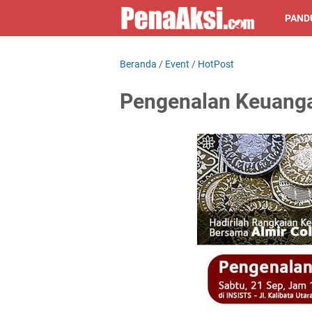
PAND
Beranda
/
Event
/
HotPost
Pengenalan Keuanga