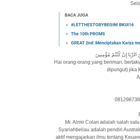
Sel
BACA JUGA
#LETTHESTORYBEGIN! BKUI16
The 10th PROMS
GREAT 2nd: Menciptakan Karya me
نَ الرِّبَا إِنْ كُنْتُمْ مُؤْمِنِينَ
Hai orang-orang yang beriman, bertakw
dipungut) jika
A
081298738
Mr. Almir Colan adalah salah satu
Syariahbeliau adalah pendiri Austral
aktif mengajarkan ilmu tentang Keuan