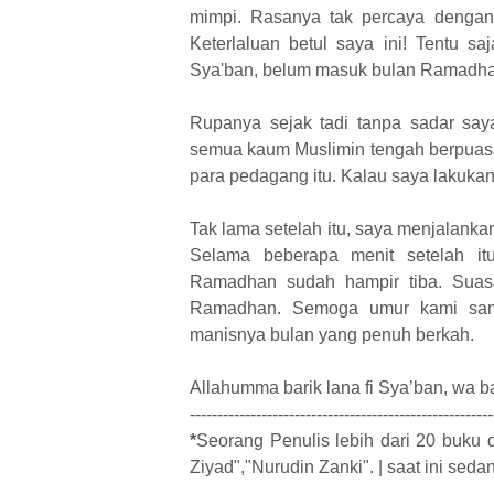
mimpi. Rasanya tak percaya dengan a
Keterlaluan betul saya ini! Tentu s
Sya'ban, belum masuk bulan Ramadha
Rupanya sejak tadi tanpa sadar sa
semua kaum Muslimin tengah berpuasa
para pedagang itu. Kalau saya lakukan,
Tak lama setelah itu, saya menjalanka
Selama beberapa menit setelah it
Ramadhan sudah hampir tiba. Suasa
Ramadhan. Semoga umur kami sam
manisnya bulan yang penuh berkah.
Allahumma barik lana fi Sya’ban, wa 
-------------------------------------------------------
*
Seorang Penulis lebih dari 20 buku d
Ziyad","Nurudin Zanki". | saat ini sedan