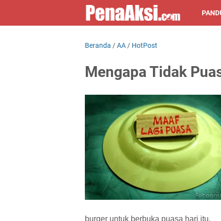
PAND
Beranda
/
AA
/
HotPost
Mengapa Tidak Pua
burger untuk berbuka puasa hari itu.