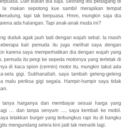
berpuasa. Dan bukan dia saja. Seorang ibu pedagang di
. Ia makan sepotong kue sambil merapikan tempat
kerudung, tapi tak berpuasa. Hmm, mungkin saja dia
arena ada halangan. Tapi anak-anak muda ini?
ang duduk agak jauh tadi dengan wajah sebal. Ia masih
eberapa kali pemuda itu juga melihat saya dengan
kin karena saya memperhatikan dia dengan wajah yang
 pemuda itu pergi ke sepeda motornya yang terletak di
nya di kaca spion (cermin) motor itu, mungkin takut ada
a-sela gigi. Subhanallah, saya tambah geleng-geleng
 malu periksa gigi segala. Hampir-hampir saya tidak
han.
ya tanya harganya dan membayar sesuai harga yang
 lagi … dan tanpa senyum …, saya kembali ke mobil.
ya letakkan burger yang terbungkus rapi itu di bangku
tu mengundang selera kini jadi tak menarik lagi.