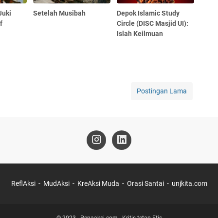
Juki
Setelah Musibah
Depok Islamic Study
f
Circle (DISC Masjid UI):
Islah Keilmuan
Postingan Lama
ReflAksi
MudAksi
KreAksi Muda
Orasi Santai
unjkita.com
© 2023 -
Penaaksi.com - Kritis tetap Etis