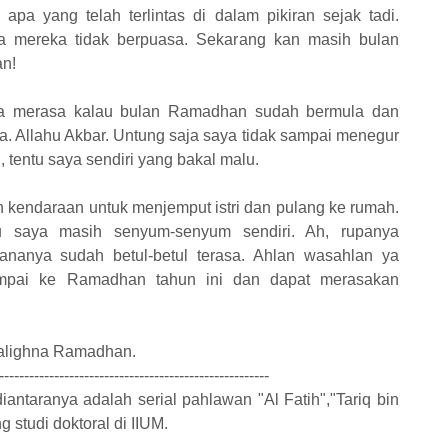
pa yang telah terlintas di dalam pikiran sejak tadi.
aja mereka tidak berpuasa. Sekarang kan masih bulan
n!
ya merasa kalau bulan Ramadhan sudah bermula dan
. Allahu Akbar. Untung saja saya tidak sampai menegur
 tentu saya sendiri yang bakal malu.
n kendaraan untuk menjemput istri dan pulang ke rumah.
u saya masih senyum-senyum sendiri. Ah, rupanya
nanya sudah betul-betul terasa. Ahlan wasahlan ya
pai ke Ramadhan tahun ini dan dapat merasakan
balighna Ramadhan.
------------------------------------------------------
iantaranya adalah serial pahlawan "Al Fatih","Tariq bin
g studi doktoral di IIUM.