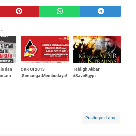
 :
is dan
OKK UI 2013
Tabligh Akbar
hantam
:SemangatMembudaya!
#SaveEgypt
Postingan Lama