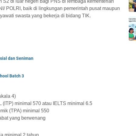
S2 di luar negeri bagi PNS di lembaga kementerian
I/ POLRI, baik di lingkungan pemerintah pusat maupun
yawati swasta yang bekerja di bidang TIK.
sial dan Seniman
hool Batch 3
skala 4)
FL (ITP) minimal 570 atau IELTS minimal 6.5
demik (TPA) minimal 550
jabat yang berwenang
ja minimal 2 tahun