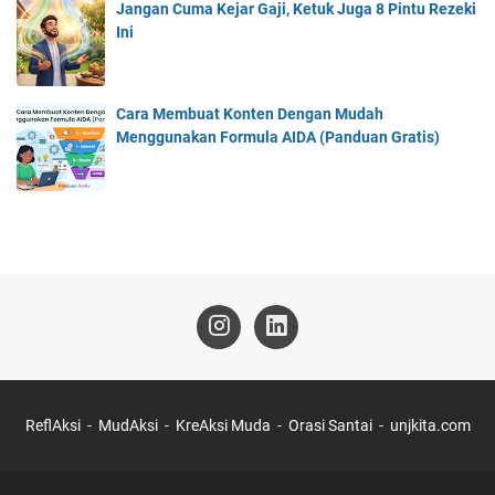
Jangan Cuma Kejar Gaji, Ketuk Juga 8 Pintu Rezeki
Ini
Cara Membuat Konten Dengan Mudah
Menggunakan Formula AIDA (Panduan Gratis)
ReflAksi
MudAksi
KreAksi Muda
Orasi Santai
unjkita.com