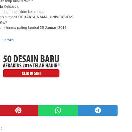
anskrip nilai terakhir
tu Keluarga
an, dapat dikirim ke alamat
an
subject
LITERAKSI_NAMA_UNIVERSITAS
IPB)
ami terima paling lambat
25 Januari 2016
.
LiterAksi
 :