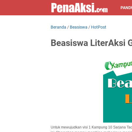
PAND
Beranda
/
Beasiswa
/
HotPost
Beasiswa LiterAksi 
Untuk mewujudkan visi 1 Kampung 10 Sarjana Ta