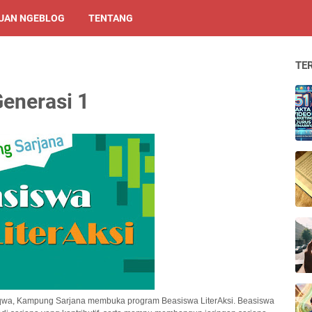
UAN NGEBLOG
TENTANG
TE
Generasi 1
qwa, Kampung Sarjana membuka program Beasiswa LiterAksi. Beasiswa