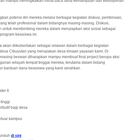
kan mampu meningkatkan minat baca serta kemampuan dan kedisiplinan
n potensi diri mereka melalui berbagai kegiatan diskusi, pembinaan,
yang telah profesional dalam bidangnya masing-masing. Diskusi,
uan untuk membimbing mereka dalam menyiapkan aksi sosial sebagai
 program beasiswa ini.
ya akan diikutsertakan sebagai relawan dalam berbagai kegiatan
desa Cibuyutan yang merupakan desa binaan yayasan kami. Di
-masing beswan diharapkan mampu membuat final project berupa aksi
unan wilayah tempat tinggal mereka, terutama dalam bidang
n bantuan dana beasiswa yang kami serahkan.
ter 6
tinggi
ibutif bagi desa
m/luar kampus
diunduh
di sini