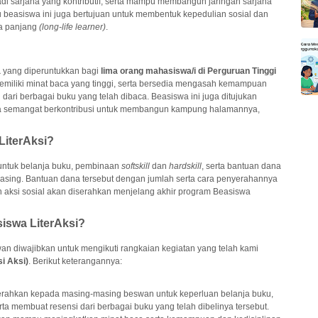
 sarjana yang kontributif, serta mampu membangun jaringan sarjana
 beasiswa ini juga bertujuan untuk membentuk kepedulian sosial dan
a panjang
(long-life learner)
.
a
yang diperuntukkan bagi
lima orang mahasiswa/i di Perguruan Tinggi
miliki minat baca yang tinggi, serta bersedia mengasah kemampuan
 dari berbagai buku yang telah dibaca. Beasiswa ini juga ditujukan
ta semangat berkontribusi untuk membangun kampung halamannya,
LiterAksi?
untuk belanja buku, pembinaan
softskill
dan
hardskill
, serta bantuan dana
masing. Bantuan dana tersebut dengan jumlah serta cara penyerahannya
an aksi sosial akan diserahkan menjelang akhir program Beasiswa
siswa LiterAksi?
n diwajibkan untuk mengikuti rangkaian kegiatan yang telah kami
i Aksi)
. Berikut keterangannya:
erahkan kepada masing-masing beswan untuk keperluan belanja buku,
 membuat resensi dari berbagai buku yang telah dibelinya tersebut.