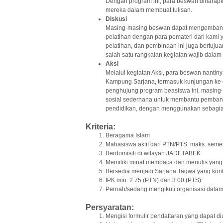
Dengan program ini, para beswan diharap
mereka dalam membuat tulisan.
Diskusi
Masing-masing beswan dapat mengembangka
pelatihan dengan para pemateri dari kami 
pelatihan, dan pembinaan ini juga bertuj
salah satu rangkaian kegiatan wajib dalam
Aksi
Melalui kegiatan Aksi, para beswan nantin
Kampung Sarjana, termasuk kunjungan ke 
penghujung program beasiswa ini, masing
sosial sederhana untuk membantu pembang
pendidikan, dengan menggunakan sebagia
Kriteria:
Beragama Islam
Mahasiswa aktif dari PTN/PTS maks. semes
Berdomisili di wilayah JADETABEK
Memiliki minat membaca dan menulis yang 
Bersedia menjadi Sarjana Taqwa yang kontr
IPK min. 2.75 (PTN) dan 3.00 (PTS)
Pernah/sedang mengikuti organisasi dala
Persyaratan:
Mengisi formulir pendaftaran yang dapat 