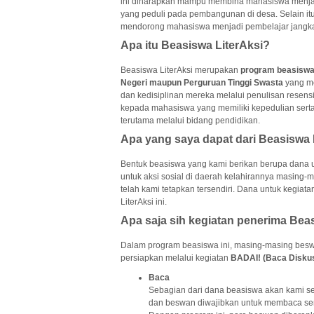
ini diharapkan mampu membina mahasiswa menjadi
yang peduli pada pembangunan di desa. Selain itu
mendorong mahasiswa menjadi pembelajar jangk
Apa itu Beasiswa LiterAksi?
Beasiswa LiterAksi merupakan
program beasisw
Negeri maupun Perguruan Tinggi Swasta
yang me
dan kedisiplinan mereka melalui penulisan resensi
kepada mahasiswa yang memiliki kepedulian ser
terutama melalui bidang pendidikan.
Apa yang saya dapat dari Beasiswa 
Bentuk beasiswa yang kami berikan berupa dana 
untuk aksi sosial di daerah kelahirannya masing-
telah kami tetapkan tersendiri. Dana untuk kegiat
LiterAksi ini.
Apa saja sih kegiatan penerima Bea
Dalam program beasiswa ini, masing-masing beswa
persiapkan melalui kegiatan
BADAI! (Baca Diskus
Baca
Sebagian dari dana beasiswa akan kami s
dan beswan diwajibkan untuk membaca serta