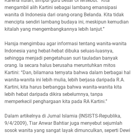
Karena itulah, simpul guru besar UI tersebut: “Kita
mengambil alih Kartini sebagai lambang emansipasi
wanita di Indonesia dari orang-orang Belanda. Kita tidak
mencipta sendiri lambang budaya ini, meskipun kemudian
kitalah yang mengembangkannya lebih lanjut.”
Harsja mengimbau agar informasi tentang wanita-wanita
Indonesia yang hebat-hebat dibuka seluas-luasnya,
sehingga menjadi pengetahuan suri tauladan banyak
orang. Ia secara halus berusaha meruntuhkan mitos
Kartini: “Dan, bilamana ternyata bahwa dalam berbagai hal
wanita-wanita ini lebih mulia, lebih berjasa daripada R.A.
Kartini, kita harus berbangga bahwa wanita-wanita kita
lebih hebat daripada dikira sebelumnya, tanpa
memperkecil penghargaan kita pada RA Kartini.”
Dalam artikelnya di Jurnal Islamia (INSISTS-Republika,
9/4/2009), Tiar Anwar Bahtiar juga menyebut sejumlah
sosok wanita yang sangat layak dimunculkan, seperti Dewi