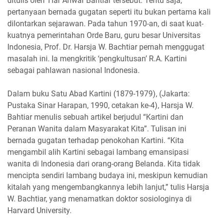
ditulis oleh Tiar Anwar Bahtiar tersebut. Tentu saja,
pertanyaan bernada gugatan seperti itu bukan pertama kali
dilontarkan sejarawan. Pada tahun 1970-an, di saat kuat-
kuatnya pemerintahan Orde Baru, guru besar Universitas
Indonesia, Prof. Dr. Harsja W. Bachtiar pernah menggugat
masalah ini. Ia mengkritik ‘pengkultusan’ R.A. Kartini
sebagai pahlawan nasional Indonesia.
Dalam buku Satu Abad Kartini (1879-1979), (Jakarta:
Pustaka Sinar Harapan, 1990, cetakan ke-4), Harsja W.
Bahtiar menulis sebuah artikel berjudul “Kartini dan
Peranan Wanita dalam Masyarakat Kita”. Tulisan ini
bernada gugatan terhadap penokohan Kartini. “Kita
mengambil alih Kartini sebagai lambang emansipasi
wanita di Indonesia dari orang-orang Belanda. Kita tidak
mencipta sendiri lambang budaya ini, meskipun kemudian
kitalah yang mengembangkannya lebih lanjut,” tulis Harsja
W. Bachtiar, yang menamatkan doktor sosiologinya di
Harvard University.