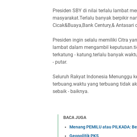
Presiden SBY di nilai terlalu lambat 
masyarakat.Terlalu banyak berpikir na
Cicak&Buaya,Bank Century,& Antasari 
Presiden ingin selalu memiliki Citra y
lambat dalam mengambil keputusan.ti
terkatung - katung.terlalu banyak wak
- putar.
Seluruh Rakyat Indonesia Menunggu k
terbuang.waktu yang terbuang tidak a
sebaik - baiknya.
BACA JUGA
Menang PEMILU atau PILKADA: B
Geopolitik PKS