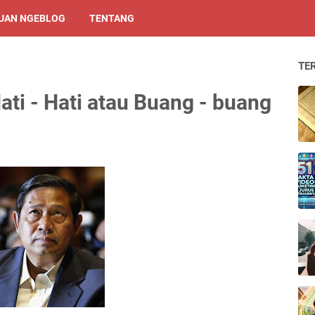
UAN NGEBLOG
TENTANG
TE
ti - Hati atau Buang - buang