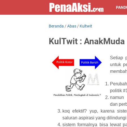
PAND
Beranda
/
Abas
/
Kultwit
KulTwit : AnakMuda 
Setiap 
untuk p
membahas
Perubah
politik #
namun p
dan perb
koq efektif? yup, karena sis
saluran aspirasi yang dilindungi
sistem formalnya bisa lewat pa