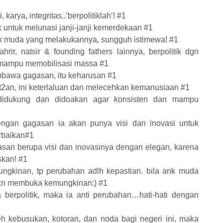
arya, integritas..’berpolitiklah’! #1
ik untuk melunasi janji-janji kemerdekaan #1
 anak muda yang melakukannya, sungguh istimewa! #1
hrir, natsir & founding fathers lainnya, berpolitik dgn
mampu memobilisasi massa #1
mbawa gagasan, itu keharusan #1
ut2an, ini keterlaluan dan melecehkan kemanusiaan #1
 didukung dan didoakan agar konsisten dan mampu
engan gagasan ia akan punya visi dan inovasi untuk
rbaikan#1
an berupa visi dan inovasinya dengan elegan, karena
skan! #1
ungkinan, tp perubahan adlh kepastian. bila ank muda
’ bkn membuka kemungkinan:) #1
erpolitik, maka ia anti perubahan…hati-hati dengan
oleh kebusukan, kotoran, dan noda bagi negeri ini, maka