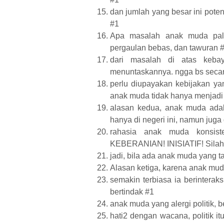
dan jumlah yang besar ini pote
#1
Apa masalah anak muda pali
pergaulan bebas, dan tawuran 
dari masalah di atas kebay
menuntaskannya. ngga bs secara
perlu diupayakan kebijakan ya
anak muda tidak hanya menjadi 
alasan kedua, anak muda adala
hanya di negeri ini, namun juga
rahasia anak muda konsis
KEBERANIAN! INISIATIF! Silah
jadi, bila ada anak muda yang t
Alasan ketiga, karena anak mu
semakin terbiasa ia berinterak
bertindak #1
anak muda yang alergi politik, be
hati2 dengan wacana, politik i