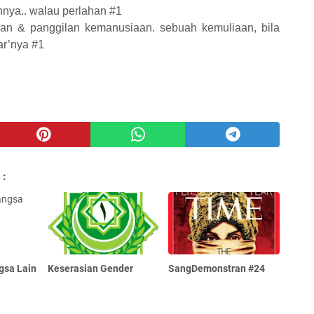
nya.. walau perlahan #1
ian & panggilan kemanusiaan. sebuah kemuliaan, bila
ar’nya #1
 :
ngsa Lain
Keserasian Gender
SangDemonstran #24