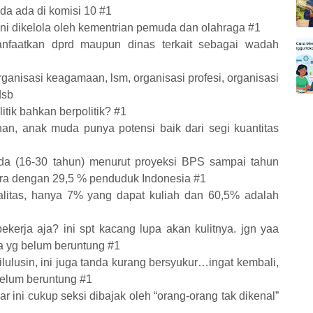
da ada di komisi 10 #1
ini dikelola oleh kementrian pemuda dan olahraga #1
nfaatkan dprd maupun dinas terkait sebagai wadah
rganisasi keagamaan, lsm, organisasi profesi, organisasi
dsb
tik bahkan berpolitik? #1
han, anak muda punya potensi baik dari segi kuantitas
uda (16-30 tahun) menurut proyeksi BPS sampai tahun
etara dengan 29,5 % penduduk Indonesia #1
ualitas, hanya 7% yang dapat kuliah dan 60,5% adalah
 bekerja aja? ini spt kacang lupa akan kulitnya. jgn yaa
a yg belum beruntung #1
lulusin, ini juga tanda kurang bersyukur…ingat kembali,
elum beruntung #1
 ini cukup seksi dibajak oleh “orang-orang tak dikenal”