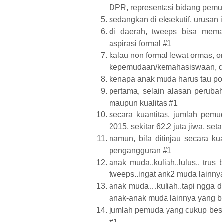
DPR, representasi bidang pemu
sedangkan di eksekutif, urusan 
di daerah, tweeps bisa mema
aspirasi formal #1
kalau non formal lewat ormas, o
kepemudaan/kemahasiswaan, 
kenapa anak muda harus tau poli
pertama, selain alasan peruba
maupun kualitas #1
secara kuantitas, jumlah pem
2015, sekitar 62.2 juta jiwa, s
namun, bila ditinjau secara k
pengangguran #1
anak muda..kuliah..lulus.. trus
tweeps..ingat ank2 muda lainny
anak muda…kuliah..tapi ngga di
anak-anak muda lainnya yang b
jumlah pemuda yang cukup besar
#1