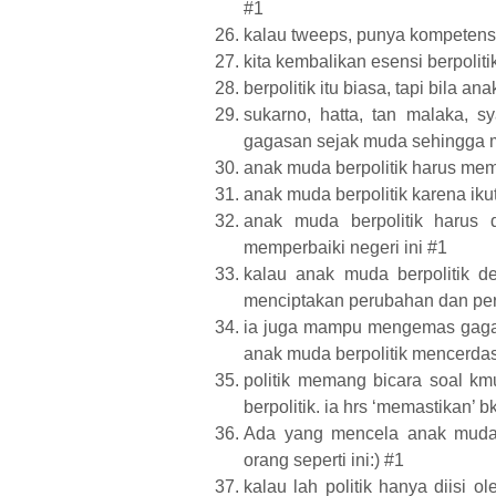
#1
kalau tweeps, punya kompetensi, k
kita kembalikan esensi berpolit
berpolitik itu biasa, tapi bila
sukarno, hatta, tan malaka, sya
gagasan sejak muda sehingga 
anak muda berpolitik harus me
anak muda berpolitik karena ik
anak muda berpolitik harus
memperbaiki negeri ini #1
kalau anak muda berpolitik d
menciptakan perubahan dan pe
ia juga mampu mengemas gagas
anak muda berpolitik mencerda
politik memang bicara soal km
berpolitik. ia hrs ‘memastikan
Ada yang mencela anak muda b
orang seperti ini:) #1
kalau lah politik hanya diisi 