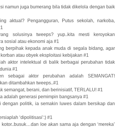
nsi namun juga bumerang bila tidak dikelola dengan baik
ng aktual? Pengangguran, Putus sekolah, narkoba,
#1
ang solusinya tweeps? yup..kita mesti keroyokan
 sosial atau ekonomi aja #1
ng berpihak kepada anak muda di segala bidang, agar
korban atau obyek eksploitasi kebijakan #1
h aktor intelektual di balik berbagai perubahan tidak
 dunia #1
ten sebagai aktor perubahan adalah SEMANGAT!
kan ditambahkan tweeps..#1
ak semangat, berani, dan berinisiatif, TERLALU! #1
da adalah generasi pemimpin bangsanya #1
si dengan politik, ia semakin luwes dalam bersikap dan
rsiaplah ‘dipolitisasi’:) #1
tu kotor..busuk…dan loe akan sama aja dengan ‘mereka’