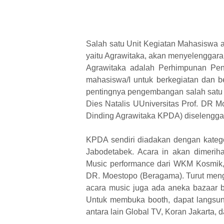
Salah satu Unit Kegiatan Mahasiswa 
yaitu Agrawitaka, akan menyelenggar
Agrawitaka adalah Perhimpunan P
mahasiswa/I untuk berkegiatan dan b
pentingnya pengembangan salah satu c
Dies Natalis UUniversitas Prof. DR 
Dinding Agrawitaka KPDA) diselengg
KPDA sendiri diadakan dengan kategori
Jabodetabek. Acara in akan dimerih
Music performance dari WKM Kosmik,
DR. Moestopo (Beragama). Turut mengh
acara music juga ada aneka bazaar ba
Untuk membuka booth, dapat langsung
antara lain Global TV, Koran Jakarta,