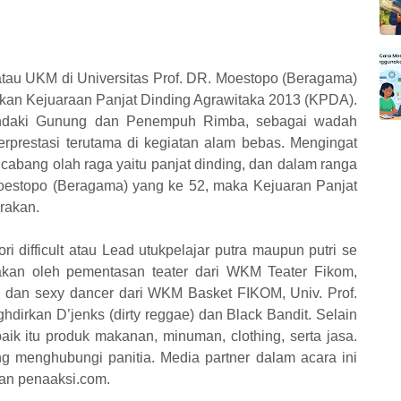
atau UKM di Universitas Prof. DR. Moestopo (Beragama)
akan Kejuaraan Panjat Dinding Agrawitaka 2013 (KPDA).
endaki Gunung dan Penempuh Rimba, sebagai wadah
erprestasi terutama di kegiatan alam bebas. Mengingat
abang olah raga yaitu panjat dinding, dan dalam ranga
Moestopo (Beragama) yang ke 52, maka Kejuaran Panjat
arakan.
 difficult atau Lead utukpelajar putra maupun putri se
akan oleh pementasan teater dari WKM Teater Fikom,
 dan sexy dancer dari WKM Basket FIKOM, Univ. Prof.
dirkan D’jenks (dirty reggae) dan Black Bandit. Selain
ik itu produk makanan, minuman, clothing, serta jasa.
 menghubungi panitia. Media partner dalam acara ini
 dan penaaksi.com.