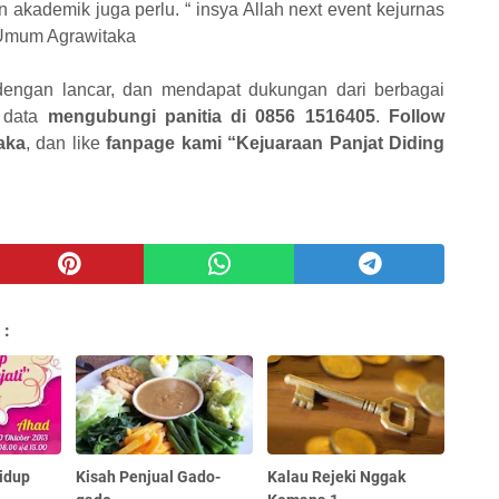
 akademik juga perlu. “ insya Allah next event kejurnas
a Umum Agrawitaka
dengan lancar, dan mendapat dukungan dari berbagai
, data
mengubungi panitia di 0856 1516405
.
Follow
aka
, dan like
fanpage kami “Kejuaraan Panjat Diding
 :
idup
Kisah Penjual Gado-
Kalau Rejeki Nggak