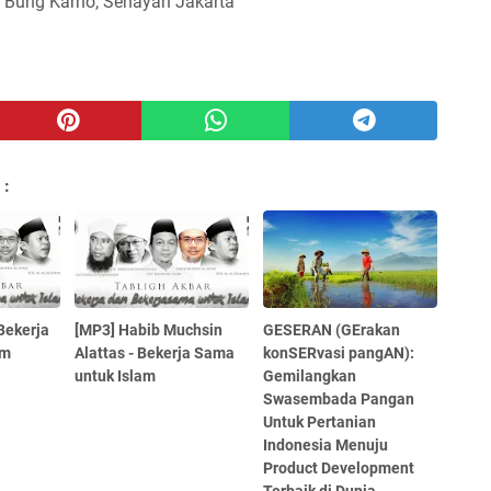
a Bung Karno, Senayan Jakarta
 :
Bekerja
[MP3] Habib Muchsin
GESERAN (GErakan
am
Alattas - Bekerja Sama
konSERvasi pangAN):
untuk Islam
Gemilangkan
Swasembada Pangan
Untuk Pertanian
Indonesia Menuju
Product Development