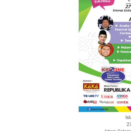
Is
27