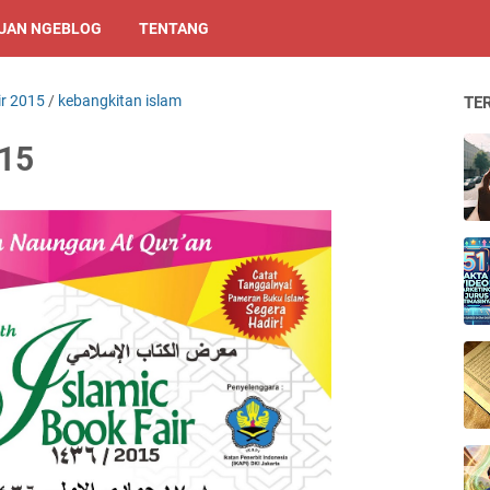
UAN NGEBLOG
TENTANG
ir 2015
/
kebangkitan islam
TE
015