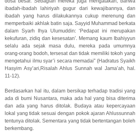
dosa besar. Sebagian mereka juga mengatakan, bahwa
ibadah-ibadah lahiriyah gugur dari kewajibannya, dan
ibadah yang harus dilakukannya cukup merenung dan
memperbaiki akhlak batin saja. Sayyid Muhammad berkata
dalam Syarh Ihya Ulumuddin: ‘Pedapat ini merupakan
kekufuran, zidiq dan kesesatan’. Memang kaum Ibahiyyun
selalu ada sejak masa dulu, mereka pada umumnya
orang-orang bodoh, tersesat dan tidak memiliki tokoh yang
mengetahui ilmu syar’i secara memadai” (Hadratus Syaikh
Hasyim Asy’ari,Risalah Ahlus Sunnah wal Jama’ah, hal.
11-12).
Berdasarkan hal itu, dalam bersikap terhadap tradisi yang
ada di bumi Nusantara, maka ada hal yang bisa diterima
dan ada yang harus ditolak. Budaya atau kepercayaan
lokal yang tidak sesuai dengan pokok ajaran Ahlussunnah
tentunya ditolak. Sementara yang tidak bertentangan boleh
berkembang.