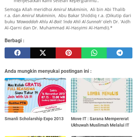
menyesatkan kami setelah kepergianmu..”
Semoga Allah meridhoi
Amirul Mukminin
, Ali bin Abi Thalib
r.a. dan
Amirul Mukminin
, Abu Bakar Shiddiq r.a. (Dikutip dari
buku
‘Mawaddah Ahlu Al-Bait ‘inda Ahli Al-Sunnah’
oleh Dr. ‘Aidh
Al-Qarni dan Dr. Muhammad Al-Hasyimi Al-Hamdi).*
Berbagi :
Anda mungkin menyukai postingan ini :
Smanli Scholarship Expo 2013
Move IT : Sarana Mempererat
Ukhuwah Muslimah Melalui IT