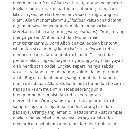
membenarkan Rasul Allah saat orang-orang mengingkari.
Engkau mendarmakan hartamu saat orang-orang lain
kikir. Engkau berdiri bersamanya saat orang-orang lain
diam. Allah menamakanmu
Shiddiqan
(yaitu yang datang
dgn membawa kebenaran dan dia membenarkan.
Mereka adalah orang-orang yang
muttaqun
). Orang-orang
menginginkan Muhammad dan Muhammad
menginginkanmu. Demi Allah engkau adalah benteng
Islam dan siksaan bagi kaum kafirin.
Hujjah-
mu tidak
menurun dan nalarmu tidak melemah. Dirimu tidak
pernah takut. Engkau bagaikan gunung yang tidak goyah
oleh hembusan badai. Engkau seperti halnya sabda
Rasul : “Badanmu lemah namun kukuh dalam perintah
Allah. Engkau adalah orang yang rendah hati namun
mulia dihadapan Allah. Mulia di muka bumi dan besar di
hadapan kaum muslimin. Tidak seorangpun di
hadapanmu berambisi dan tidak seorangpun
meremehkan. Orang yang kuat di hadapanmu lemah
sampai engkau mengembalikan hak orang lain dari
padanya. Orang yang lemah di hadapanmu kuat sampai
engkau mengembalikan haknya. Semoga Allah tidak
menjauhkan pahalamu atas kami dan tidak pula Allah