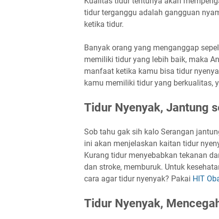
Kualitas tidur tentunya akan mempeng
tidur terganggu adalah gangguan nyam
ketika tidur.
Banyak orang yang menganggap sepele 
memiliki tidur yang lebih baik, maka A
manfaat ketika kamu bisa tidur nyeny
kamu memiliki tidur yang berkualitas, 
Tidur Nyenyak, Jantung s
Sob tahu gak sih kalo Serangan jantung
ini akan menjelaskan kaitan tidur nye
Kurang tidur menyebabkan tekanan dara
dan stroke, memburuk. Untuk kesehatan
cara agar tidur nyenyak? Pakai
HIT Ob
Tidur Nyenyak, Mencega