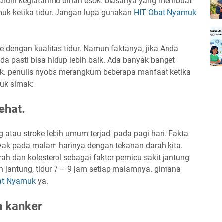
aruhi kegiatanmu dihari esok. biasanya yang membuat
uk ketika tidur. Jangan lupa gunakan
HIT Obat Nyamuk
dengan kualitas tidur. Namun faktanya, jika Anda
nda pasti bisa hidup lebih baik. Ada banyak banget
ak. penulis nyoba merangkum beberapa manfaat ketika
yuk simak:
ehat.
 atau stroke lebih umum terjadi pada pagi hari. Fakta
nyak pada malam harinya dengan tekanan darah kita.
h dan kolesterol sebagai faktor pemicu sakit jantung
 jantung, tidur 7 – 9 jam setiap malamnya. gimana
at Nyamuk
ya.
h kanker