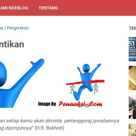
UAN NGEBLOG
TENTANG
mu
/
Pergerakan
TE
ntikan
n setiap kamu akan
diminta
pertanggung jawabannya
ng dipimpinnya
” (H.R. Bukhori)