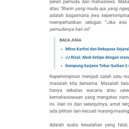
peran pemuda dan mahasiswa. Maka 
atau
“Biarin yang muda aja, yang ngerj
adalah bagaimana jiwa kepemimpinan 
memperhatikan selogan “
Jika kita
pemudanya hari ini
”
BACA JUGA
Mitos Kartini dan Rekayasa Sejara
JJ Rizal: Ahok Setipe dengan ora
Kampung Sarjana Tebar Qurban 2.
Kepemimpinan menjadi salah satu ma
masalah kita bersama. Masalah bes
hanya sebatas wacana atau
cer
kemahasiswaan yang mengatas nam
ini. Hari ini dan selanjutnya, amat t
ada pilihan lain kecuali masing-masing
Adalah suatu kesalahan yang fatal