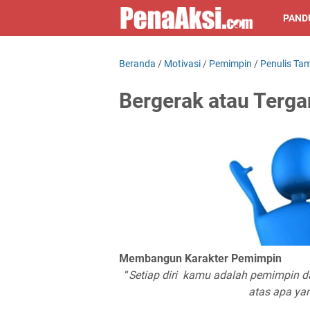
PAND
Beranda
/
Motivasi
/
Pemimpin
/
Penulis Ta
Bergerak atau Terga
Membangun Karakter Pemimpin
“
Setiap diri
kamu adalah pemimpin
da
atas apa ya