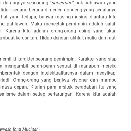
u datangnya seseorang “
superman
” bak pahlawan yang
a tidak sedang berada di negeri dongeng yang segalanya
hal yang terlupa, bahwa masing-masing diantara kita
ang pahlawan. Maka mencetak pemimpin adalah salah
an. Karena kita adalah orang-orang asing yang akan
mbuat kerusakan. Hidup dengan akhlak mulia dan mati
emiliki karakter seorang pemimpin. Karakter yang siap
am mengambil peran-peran sentral di manapun mereka
mberontak dengan intelektualitasnya dalam menyikapi
rjadi. Orang-orang yang berjiwa visioner dan mampu
masa depan. Kitalah para arsitek peradaban itu yang
dealisme dalam setiap pertarungan. Karena kita adalah
Ayyash Ibnu Muchtar
)