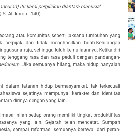
ncuran) itu kami pergilirkan diantara manusia
”
Q.S. Ali Imron : 140)
orang atau komunitas seperti laksana tumbuhan yang
 berpijak dan tidak menghasilkan buah.Kehilangan
singgasana raja, sehingga luluh kemuliaannya.
Ketika diri
ilang tenggang rasa dan rasa peduli dengan pandangan-
hedonism
. Jika semuanya hilang, maka hidup hanyalah
mi dalam tatanan hidup bermasyarakat, tak terkecuali
Mahasiswa sejatinya mempunyai karakter dan identitas
antara dirinya dengan yang lain.
asa inilah setiap orang memiliki tingkat produktifitas
masanya yang lain. Sejarah telah mencatat. Sumpah
esia, sampai reformasi semuanya berawal dari peran-