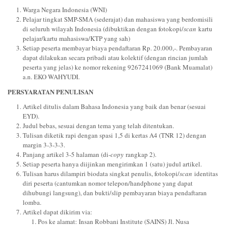
Warga Negara Indonesia (WNI)
Pelajar tingkat SMP-SMA (sederajat) dan mahasiswa yang berdomisili
di seluruh wilayah Indonesia (dibuktikan dengan fotokopi/
scan
kartu
pelajar/kartu mahasiswa/KTP yang sah)
Setiap peserta membayar biaya pendaftaran Rp. 20.000,-. Pembayaran
dapat dilakukan secara pribadi atau kolektif (dengan rincian jumlah
peserta yang jelas) ke nomor rekening 9267241069 (Bank Muamalat)
a.n. EKO WAHYUDI.
PERSYARATAN PENULISAN
Artikel ditulis dalam Bahasa Indonesia yang baik dan benar (sesuai
EYD).
Judul bebas, sesuai dengan tema yang telah ditentukan.
Tulisan diketik rapi dengan spasi 1,5 di kertas A4 (TNR 12) dengan
margin 3-3-3-3.
Panjang artikel 3-5 halaman (di-
copy
rangkap 2).
Setiap peserta hanya diijinkan mengirimkan 1 (satu) judul artikel.
Tulisan harus dilampiri biodata singkat penulis, fotokopi/
scan
identitas
diri peserta (cantumkan nomor telepon/handphone yang dapat
dihubungi langsung), dan bukti/slip pembayaran biaya pendaftaran
lomba.
Artikel dapat dikirim via:
Pos ke alamat: Insan Robbani Institute (SAINS) Jl. Nusa