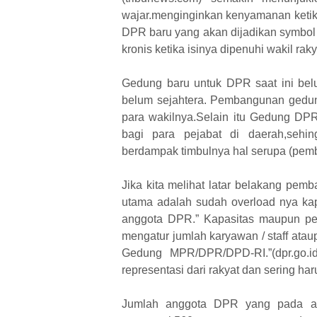
wajar.menginginkan kenyamanan keti
DPR baru yang akan dijadikan symbol
kronis ketika isinya dipenuhi wakil rak
Gedung baru untuk DPR saat ini belu
belum sejahtera. Pembangunan gedu
para wakilnya.Selain itu Gedung D
bagi para pejabat di daerah,seh
berdampak timbulnya hal serupa (pem
Jika kita melihat latar belakang p
utama adalah sudah overload nya kap
anggota DPR.” Kapasitas maupun p
mengatur jumlah karyawan / staff ata
Gedung MPR/DPR/DPD-RI.”(dpr.go.
representasi dari rakyat dan sering har
Jumlah anggota DPR yang pada aw