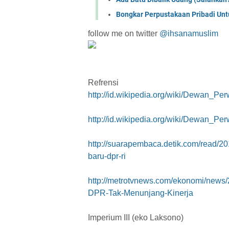
Bongkar Perpustakaan Pribadi Unt
follow me on twitter
@ihsanamuslim
Refrensi
http://id.wikipedia.org/wiki/Dewan_P
http://id.wikipedia.org/wiki/Dewan_Pe
http://suarapembaca.detik.com/read/
baru-dpr-ri
http://metrotvnews.com/ekonomi/news
DPR-Tak-Menunjang-Kinerja
Imperium III (eko Laksono)