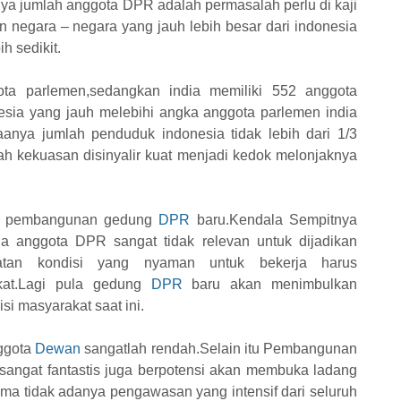
ya jumlah anggota DPR adalah permasalah perlu di kaji
n negara – negara yang jauh lebih besar dari indonesia
h sedikit.
ota parlemen,sedangkan india memiliki 552 anggota
sia yang jauh melebihi angka anggota parlemen india
aanya jumlah penduduk indonesia tidak lebih dari 1/3
tah kekuasan disinyalir kuat menjadi kedok melonjaknya
ak pembangunan gedung
DPR
baru.Kendala Sempitnya
a anggota DPR sangat tidak relevan untuk dijadikan
katan kondisi yang nyaman untuk bekerja harus
kat.Lagi pula gedung
DPR
baru akan menimbulkan
i masyarakat saat ini.
ggota
Dewan
sangatlah rendah.Selain itu Pembangunan
angat fantastis juga berpotensi akan membuka ladang
ama tidak adanya pengawasan yang intensif dari seluruh