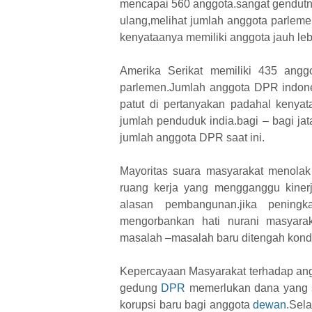
mencapai 560 anggota.sangat gendutn
ulang,melihat jumlah anggota parleme
kenyataanya memiliki anggota jauh lebi
Amerika Serikat memiliki 435 angg
parlemen.Jumlah anggota DPR indone
patut di pertanyakan padahal kenyat
jumlah penduduk india.bagi – bagi ja
jumlah anggota DPR saat ini.
Mayoritas suara masyarakat menol
ruang kerja yang mengganggu kinerj
alasan pembangunan.jika pening
mengorbankan hati nurani masyara
masalah –masalah baru ditengah kondis
Kepercayaan Masyarakat terhadap an
gedung
DPR
memerlukan dana yang s
korupsi baru bagi anggota
dewan
.Sel