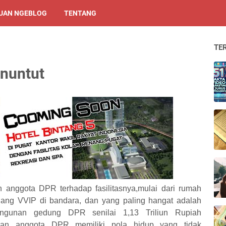
UAN NGEBLOG
TENTANG
TE
nuntut
 anggota DPR terhadap fasilitasnya,mulai dari rumah
 ruang VVIP di bandara, dan yang paling hangat adalah
gunan gedung DPR senilai 1,13 Triliun Rupiah
kkan anggota DPR memiliki pola hidup yang tidak