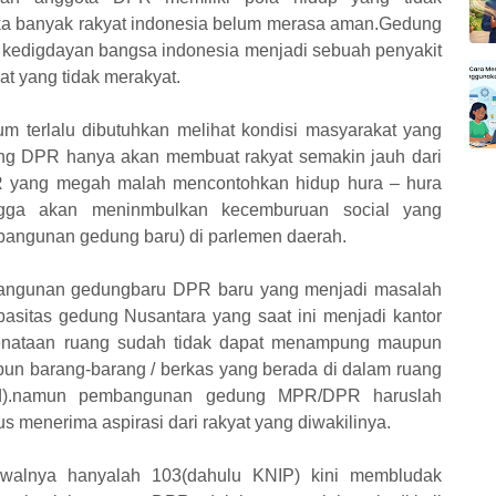
ka banyak rakyat indonesia belum merasa aman.Gedung
 kedigdayan bangsa indonesia menjadi sebuah penyakit
yat yang tidak merakyat.
m terlalu dibutuhkan melihat kondisi masyarakat yang
ng DPR hanya akan membuat rakyat semakin jauh dari
PR yang megah malah mencontohkan hidup hura – hura
ingga akan meninmbulkan kecemburuan social yang
bangunan gedung baru) di parlemen daerah.
embangunan gedungbaru DPR baru yang menjadi masalah
asitas gedung Nusantara yang saat ini menjadi kantor
enataan ruang sudah tidak dapat menampung maupun
upun barang-barang / berkas yang berada di dalam ruang
id).namun pembangunan gedung MPR/DPR haruslah
us menerima aspirasi dari rakyat yang diwakilinya.
alnya hanyalah 103(dahulu KNIP) kini membludak