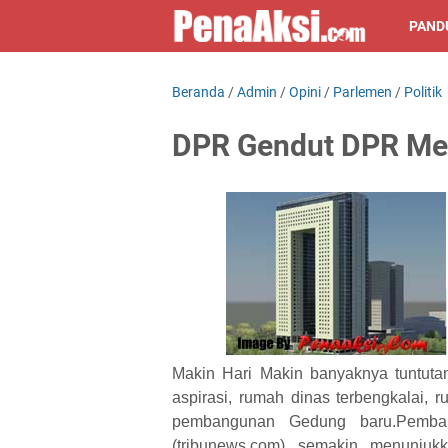
PAND
Beranda
/
Admin
/
Opini
/
Parlemen
/
Politik
DPR Gendut DPR Me
Makin Hari Makin banyaknya tuntutan
aspirasi, rumah dinas terbengkalai,
pembangunan Gedung baru.Pemban
(tribunews.com) semakin menunju