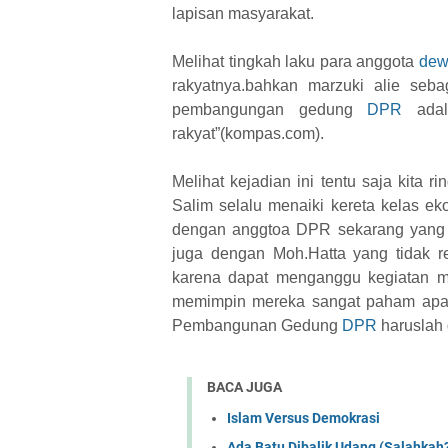
lapisan masyarakat.
Melihat tingkah laku para anggota
dew
rakyatnya.bahkan marzuki alie se
pembangungan gedung
DPR
adal
rakyat”(kompas.com).
Melihat kejadian ini tentu saja kita 
Salim selalu menaiki kereta kelas e
dengan anggtoa DPR sekarang yang me
juga dengan Moh.Hatta yang tidak r
karena dapat menganggu kegiatan m
memimpin mereka sangat paham apa ya
Pembangunan Gedung
DPR
haruslah 
BACA JUGA
Islam Versus Demokrasi
Ada Batu Dibalik Udang (Salahkah