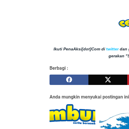
Ikuti PenaAksi[dot]Com di
twitter
dan 
gerakan "
Berbagi :
Anda mungkin menyukai postingan ini