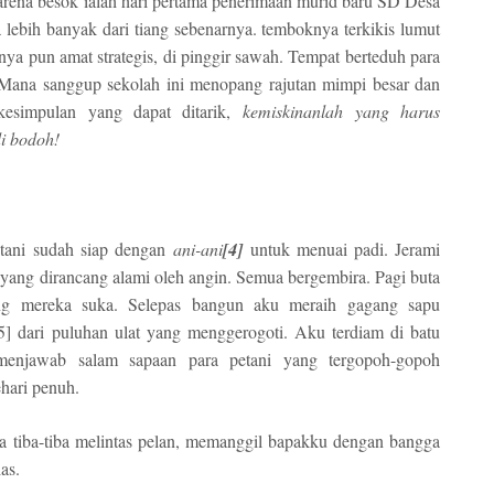
rena besok ialah hari pertama penerimaan murid baru SD Desa
bih banyak dari tiang sebenarnya. temboknya terkikis lumut
ya pun amat strategis, di pinggir sawah. Tempat berteduh para
. Mana sanggup sekolah ini menopang rajutan mimpi besar dan
esimpulan yang dapat ditarik,
kemiskinanlah yang harus
i bodoh!
petani sudah siap dengan
ani-ani
[4]
untuk menuai padi. Jerami
yang dirancang alami oleh angin. Semua bergembira. Pagi buta
ng mereka suka. Selepas bangun aku meraih gagang sapu
5] dari puluhan ulat yang menggerogoti. Aku terdiam di batu
menjawab salam sapaan para petani yang tergopoh-gopoh
hari penuh.
 tiba-tiba melintas pelan, memanggil bapakku dengan bangga
as.