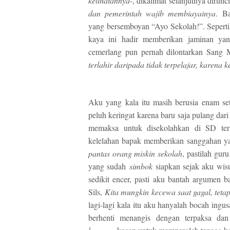
kelihatannya
-, dikalimat selanjutnya dirun
dan pemerintah wajib membiayainya
. B
yang bersemboyan “Ayo Sekolah!”. Seperti 
kaya ini hadir memberikan jaminan ya
cemerlang pun pernah dilontarkan Sang M
terlahir daripada tidak terpelajar, karen
Aku yang kala itu masih berusia enam se
peluh keringat karena baru saja pulang dar
memaksa untuk disekolahkan di SD terf
kelelahan bapak memberikan sanggahan yang
pantas orang miskin sekolah
, pastilah gur
yang sudah
simbok
siapkan sejak aku wis
sedikit encer, pasti aku bantah argumen
Sils,
Kita mungkin kecewa saat gagal, tetap
lagi-lagi kala itu aku hanyalah bocah ing
berhenti menangis dengan terpaksa da