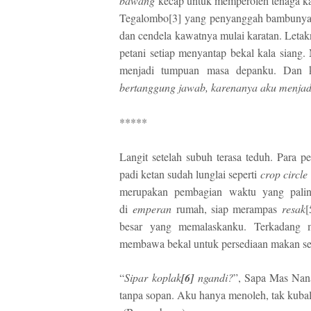
bawang
kecap untuk memperoleh tenaga ka
Tegalombo[3] yang penyanggah bambunya le
dan cendela kawatnya mulai karatan. Letakn
petani setiap menyantap bekal kala siang
menjadi tumpuan masa depanku. Dan k
bertanggung jawab, karenanya aku menjad
*****
Langit setelah subuh terasa teduh. Para 
padi ketan sudah lunglai seperti
crop circle
merupakan pembagian waktu yang pali
di
emperan
rumah, siap merampas
resak
[
besar yang memalaskanku. Terkadang 
membawa bekal untuk persediaan makan se
“
Sipar
koplak
[6]
ngandi?
”, Sapa Mas Nana
tanpa sopan. Aku hanya menoleh, tak kubal