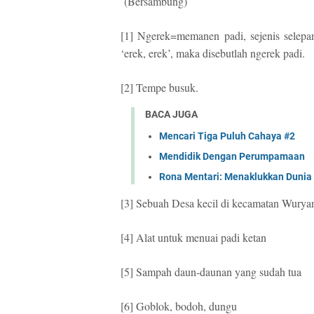
(Bersambung)
[1] Ngerek=memanen padi, sejenis selepan
‘erek, erek’, maka disebutlah ngerek padi.
[2] Tempe busuk.
BACA JUGA
Mencari Tiga Puluh Cahaya #2
Mendidik Dengan Perumpamaan
Rona Mentari: Menaklukkan Duni
[3] Sebuah Desa kecil di kecamatan Wuryan
[4] Alat untuk menuai padi ketan
[5] Sampah daun-daunan yang sudah tua
[6] Goblok, bodoh, dungu