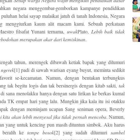
cingkan
Setiap warga Negara wajib mengikuti pendidikan dasar
ahkan negara menggembar-gemborkan kampanye pendidikan
puluhan helai sayap malaikat jatuh di tanah Indonesia, Negara
ng menggiurkan kaum alit macam kami. Sebuah perkataan
aestro filsafat Yunani ternama,
uwak
Plato,
Lebih baik tidak
a kebodohan merupakan akar dari kemiskinan
.
tengah tahun, merengek dibawah ketiak bapak yang dilumuri
i
ngerek
[1] padi di sawah warisan eyang buyut, meminta sedikit
avorit se-kecamatan. Namun, dengan bentakan terbungkus
 tak begitu logis dan tak bersinergis dengan kitab sakti,
tak
u di sana menolakku hanya dengan satu lirikan ke berkas kumal
uda TK empat hari yang lalu. Mungkin jika kala itu isi otakku
 bapak dengan meminjam ucapan Sang seniman opera, Beverly
i kita akan lebih menyesal jika tidak pernah mencoba
. Namun,
usan yang untuk kencing pun masih dituntun simbok. Aku harus
n beralih ke
tempe bosok
[2] yang sudah dilumuri
sambel