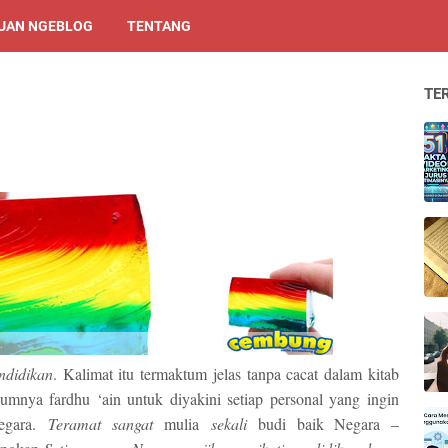
UAN NGEBLOG
TENTANG
TE
ndidikan
. Kalimat itu termaktum jelas tanpa cacat dalam kitab
mnya fardhu ‘ain untuk diyakini setiap personal yang ingin
negara.
Teramat sangat
mulia
sekali
budi baik Negara –