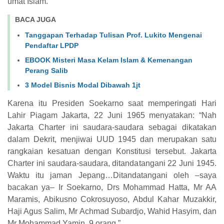
umat Islam.
BACA JUGA
Tanggapan Terhadap Tulisan Prof. Lukito Mengenai
Pendaftar LPDP
EBOOK Misteri Masa Kelam Islam & Kemenangan
Perang Salib
3 Model Bisnis Modal Dibawah 1jt
Karena itu Presiden Soekarno saat memperingati Hari
Lahir Piagam Jakarta, 22 Juni 1965 menyatakan: “Nah
Jakarta Charter ini saudara-saudara sebagai dikatakan
dalam Dekrit, menjiwai UUD 1945 dan merupakan satu
rangkaian kesatuan dengan Konstitusi tersebut. Jakarta
Charter ini saudara-saudara, ditandatangani 22 Juni 1945.
Waktu itu jaman Jepang…Ditandatangani oleh –saya
bacakan ya– Ir Soekarno, Drs Mohammad Hatta, Mr AA
Maramis, Abikusno Cokrosuyoso, Abdul Kahar Muzakkir,
Haji Agus Salim, Mr Achmad Subardjo, Wahid Hasyim, dan
Mr Mohammad Yamin, 9 orang.”