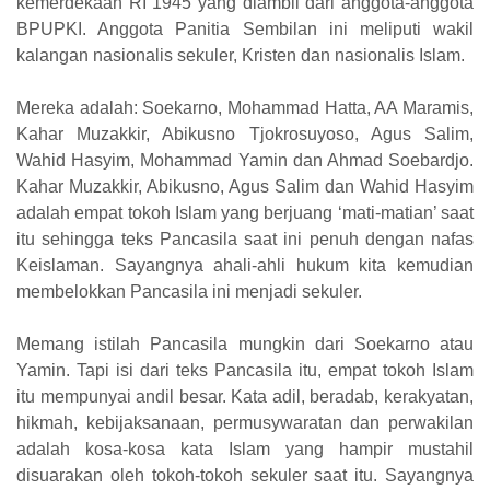
kemerdekaan RI 1945 yang diambil dari anggota-anggota
BPUPKI. Anggota Panitia Sembilan ini meliputi wakil
kalangan nasionalis sekuler, Kristen dan nasionalis Islam.
Mereka adalah: Soekarno, Mohammad Hatta, AA Maramis,
Kahar Muzakkir, Abikusno Tjokrosuyoso, Agus Salim,
Wahid Hasyim, Mohammad Yamin dan Ahmad Soebardjo.
Kahar Muzakkir, Abikusno, Agus Salim dan Wahid Hasyim
adalah empat tokoh Islam yang berjuang ‘mati-matian’ saat
itu sehingga teks Pancasila saat ini penuh dengan nafas
Keislaman. Sayangnya ahali-ahli hukum kita kemudian
membelokkan Pancasila ini menjadi sekuler.
Memang istilah Pancasila mungkin dari Soekarno atau
Yamin. Tapi isi dari teks Pancasila itu, empat tokoh Islam
itu mempunyai andil besar. Kata adil, beradab, kerakyatan,
hikmah, kebijaksanaan, permusywaratan dan perwakilan
adalah kosa-kosa kata Islam yang hampir mustahil
disuarakan oleh tokoh-tokoh sekuler saat itu. Sayangnya