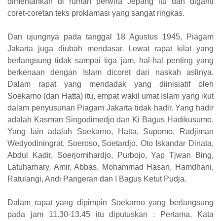
dimentahkan di rumah perwira Jepang itu dan diganti
coret-coretan teks proklamasi yang sangat ringkas.
Dan ujungnya pada tanggal 18 Agustus 1945, Piagam
Jakarta juga diubah mendasar. Lewat rapat kilat yang
berlangsung tidak sampai tiga jam, hal-hal penting yang
berkenaan dengan Islam dicoret dari naskah aslinya.
Dalam rapat yang mendadak yang diinisiatif oleh
Soekarno (dan Hatta) itu, empat wakil umat Islam yang ikut
dalam penyusunan Piagam Jakarta tidak hadir. Yang hadir
adalah Kasman Singodimedjo dan Ki Bagus Hadikusumo.
Yang lain adalah Soekarno, Hatta, Supomo, Radjiman
Wedyodiningrat, Soeroso, Soetardjo, Oto Iskandar Dinata,
Abdul Kadir, Soerjomihardjo, Purbojo, Yap Tjwan Bing,
Latuharhary, Amir, Abbas, Mohammad Hasan, Hamdhani,
Ratulangi, Andi Pangeran dan I Bagus Ketut Pudja.
Dalam rapat yang dipimpin Soekarno yang berlangsung
pada jam 11.30-13.45 itu diputuskan : Pertama, Kata